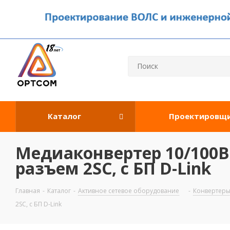
Каталог
Проектировщ
Медиаконвертер 10/100Bas
разъем 2SC, c БП D-Link
Главная
-
Каталог
-
Активное сетевое оборудование
-
Конвертер
2SC, c БП D-Link