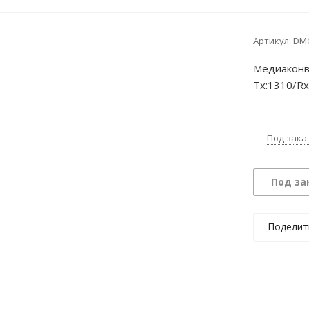
Артикул:
DMC
Медиаконв
Tx:1310/Rx
Под зака
Под за
Поделит