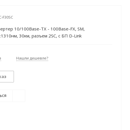
-F30SC
ертер 10/100Base-TX - 100Base-FX, SM,
:1310нм, 30км, разъем 2SC, c БП D-Link
з
Нашли дешевле?
каз
ься