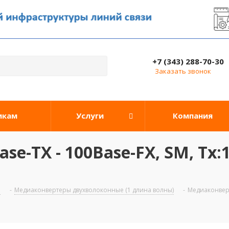
+7 (343) 288-70-30
Заказать звонок
икам
Услуги
Компания
e-TX - 100Base-FX, SM, Tx:
ы
-
Медиаконвертеры двухволоконные (1 длина волны)
-
Медиаконверт