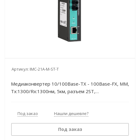
Артикул:
IMC-21A-M-ST-T
Медиаконвертер 10/100Base-TX - 100Base-FX, MM,
Tx:1300/Rx:1300нм, 5км, разъем 2ST,
промышленный -40...75°C, питание =12...45В, без
БП MOXA
Под заказ
Нашли дешевле?
Под заказ