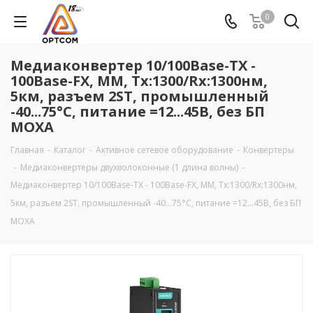
0
Медиаконвертер 10/100Base-TX -
100Base-FX, MM, Tx:1300/Rx:1300нм,
5км, разъем 2ST, промышленный
-40...75°C, питание =12...45В, без БП
MOXA
Главная
-
Каталог
-
Активное сетевое оборудование
-
Конвертеры
-
Медиаконвертеры двухволоконные (1 длина волны)
-
Медиаконвертер 10/100Base-TX - 100Base-FX, MM, Tx:1300/Rx:1300нм,
5км, разъем 2ST, промышленный -40...75°C, питание =12...45В, без БП
MOXA