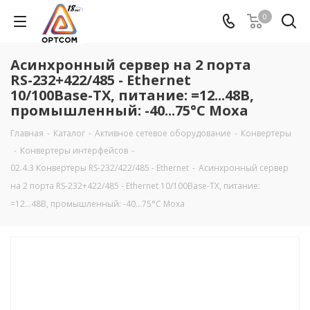
0
Асинхронный сервер на 2 порта
RS-232+422/485 - Ethernet
10/100Base-TX, питание: =12...48В,
промышленный: -40...75°C Moxa
Главная
-
Каталог
-
Активное сетевое оборудование
-
Конвертеры
-
Конвертеры интерфейсов
-
02.4.3 Конвертеры RS-232/422/485 - Ethernet
-
Асинхронный сервер
на 2 порта RS-232+422/485 - Ethernet 10/100Base-TX, питание:
=12...48В, промышленный: -40...75°C Moxa