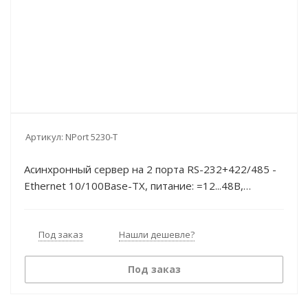
Артикул:
NPort 5230-T
Асинхронный сервер на 2 порта RS-232+422/485 -
Ethernet 10/100Base-TX, питание: =12...48В,
промышленный: -40...75°C Moxa
Под заказ
Нашли дешевле?
Под заказ