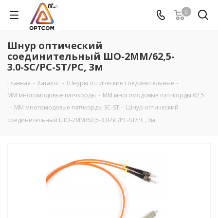
0
Шнур оптический
соединительный ШО-2MM/62,5-
3.0-SC/PC-ST/PC, 3м
Главная
-
Каталог
-
Шнуры оптические соединительные
-
MM многомодовые патчкорды
-
ММ многомодовые патчкорды 62,5
-
ММ многомодовые патчкорды SC-ST
-
Шнур оптический
соединительный ШО-2MM/62,5-3.0-SC/PC-ST/PC, 3м