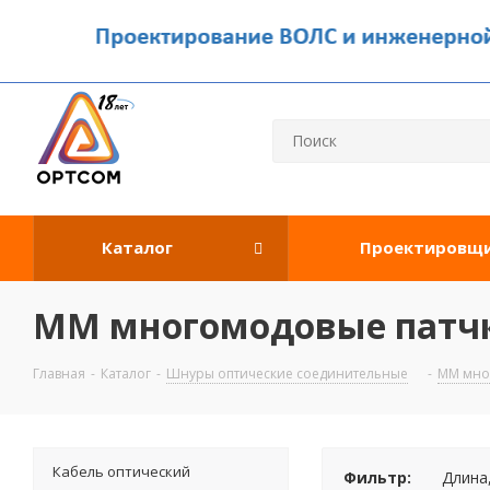
Каталог
Проектировщ
ММ многомодовые патчк
Главная
-
Каталог
-
Шнуры оптические соединительные
-
MM мно
Кабель оптический
Фильтр:
Длина