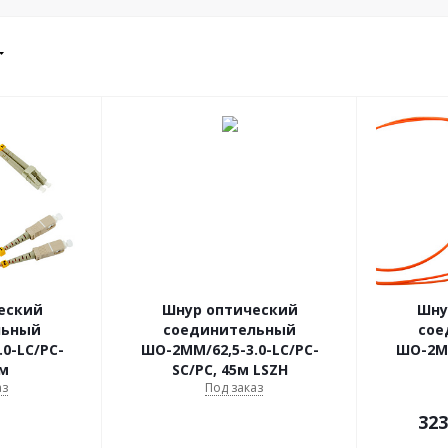
еский
Шнур оптический
Шну
льный
соединительный
сое
0-LC/PC-
ШО-2МM/62,5-3.0-LC/PC-
ШО-2МM
5м
SC/PC, 45м LSZH
аз
Под заказ
323