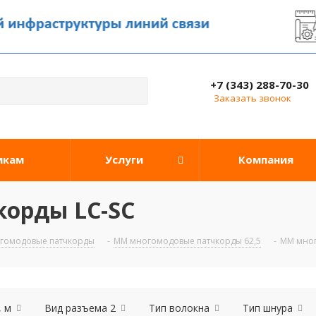
+7 (343) 288-70-30
Заказать звонок
икам
Услуги
Компания
орды LC-SC
гомодовые патчкорды
-
ММ многомодовые патчкорды 62,5
-
ММ мног
, м
Вид разъема 2
Тип волокна
Тип шнура