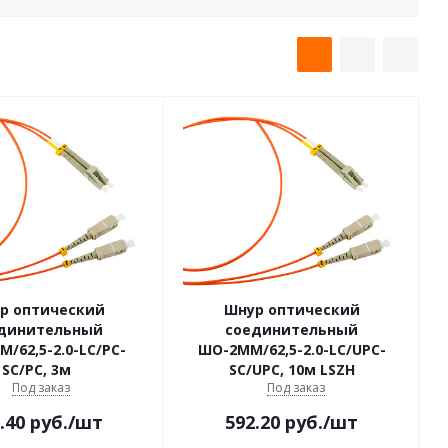
р оптический
Шнур оптический
динительный
соединительный
/62,5-2.0-LC/PC-
ШО-2МM/62,5-2.0-LC/UPC-
SC/PC, 3м
SC/UPC, 10м LSZH
Под заказ
Под заказ
.40
руб.
/шт
592.20
руб.
/шт