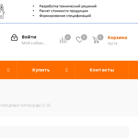
Войти
Корзина
0
0
0
0
Мой кабинет
пуста
Купить
Контакты
омодовые патчкорды LC-SC