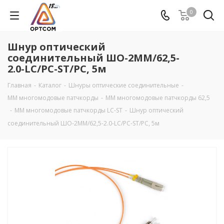
0
Шнур оптический
соединительный ШО-2МM/62,5-
2.0-LC/PC-ST/PC, 5м
Главная
-
Каталог
-
Шнуры оптические соединительные
-
MM многомодовые патчкорды
-
ММ многомодовые патчкорды 62,5
-
ММ многомодовые патчкорды LC-ST
-
Шнур оптический
соединительный ШО-2МM/62,5-2.0-LC/PC-ST/PC, 5м