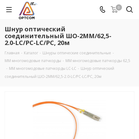
0
Шнур оптический
соединительный ШО-2МM/62,5-
2.0-LC/PC-LC/PC, 20м
Главная
-
Каталог
-
Шнуры оптические соединительные
-
MM многомодовые патчкорды
-
ММ многомодовые патчкорды 62,5
-
ММ многомодовые патчкорды LC-LC
-
Шнур оптический
соединительный ШО-2МM/62,5-2.0-LC/PC-LC/PC, 20м