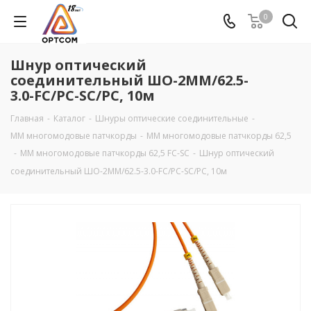
0
Шнур оптический
соединительный ШО-2MM/62.5-
3.0-FC/PC-SC/PC, 10м
Главная
-
Каталог
-
Шнуры оптические соединительные
-
MM многомодовые патчкорды
-
ММ многомодовые патчкорды 62,5
-
ММ многомодовые патчкорды 62,5 FC-SC
-
Шнур оптический
соединительный ШО-2MM/62.5-3.0-FC/PC-SC/PC, 10м