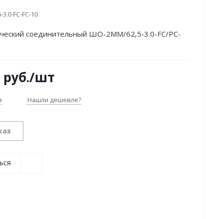
-3.0-FC-FC-10
ческий соединительный ШО-2MM/62,5-3.0-FC/PC-
руб.
/шт
з
Нашли дешевле?
каз
ься