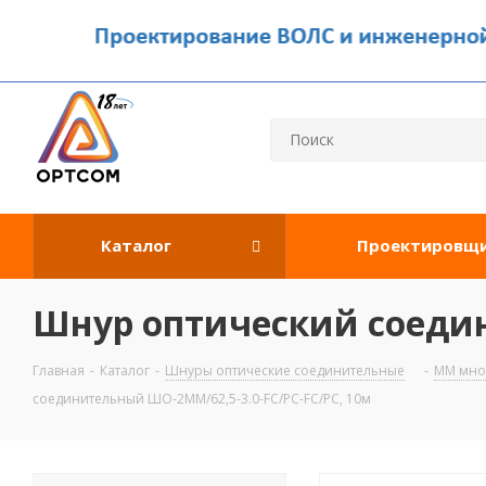
Каталог
Проектировщ
Шнур оптический соедин
Главная
-
Каталог
-
Шнуры оптические соединительные
-
MM мно
соединительный ШО-2MM/62,5-3.0-FC/PC-FC/PC, 10м