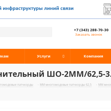
+7 (343) 288-70-30
Заказать звонок
икам
Услуги
Компания
ительный ШО-2MM/62,5-3.0
гомодовые патчкорды
-
ММ многомодовые патчкорды 62,5
-
ММ мног