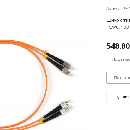
Артикул:
2M6
Шнур опти
FC/PC, 10м
548.80
Под зака
Под за
Поделит