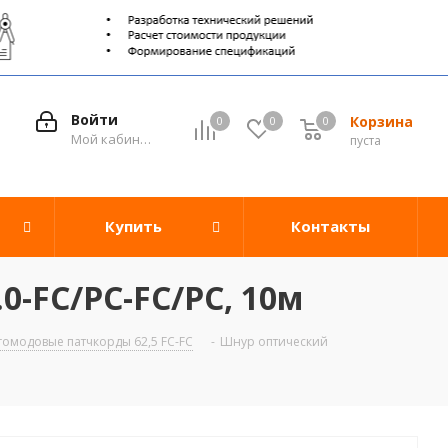
Войти
Корзина
0
0
0
0
Мой кабинет
пуста
Купить
Контакты
-FC/PC-FC/PC, 10м
омодовые патчкорды 62,5 FC-FC
-
Шнур оптический