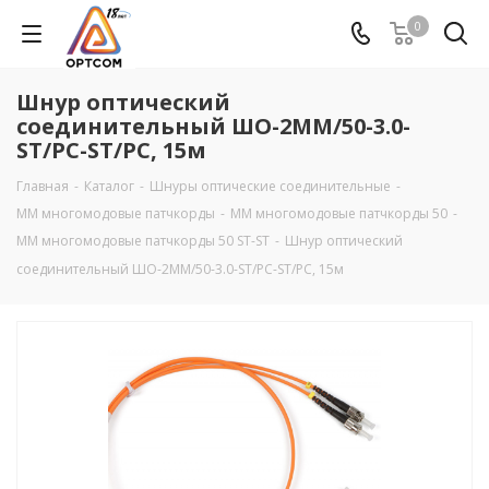
0
Шнур оптический
соединительный ШО-2MM/50-3.0-
ST/PC-ST/PC, 15м
Главная
-
Каталог
-
Шнуры оптические соединительные
-
MM многомодовые патчкорды
-
ММ многомодовые патчкорды 50
-
ММ многомодовые патчкорды 50 ST-ST
-
Шнур оптический
соединительный ШО-2MM/50-3.0-ST/PC-ST/PC, 15м