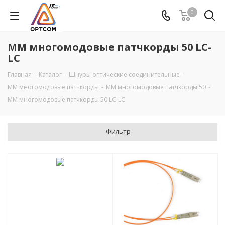
0
ММ многомодовые патчкорды 50 LC-
LC
Главная
-
Каталог
-
Шнуры оптические соединительные
-
MM многомодовые патчкорды
-
ММ многомодовые патчкорды 50
-
ММ многомодовые патчкорды 50 LC-LC
Фильтр