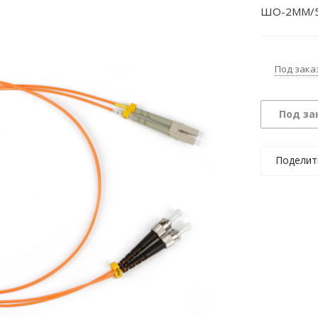
ШО-2MM/50
Под зака
Под за
Поделит