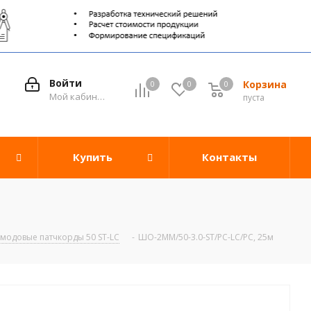
Войти
Корзина
0
0
0
0
Мой кабинет
пуста
Купить
Контакты
модовые патчкорды 50 ST-LC
-
ШО-2MM/50-3.0-ST/PC-LC/PC, 25м