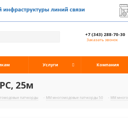
+7 (343) 288-70-30
Заказать звонок
икам
Услуги
Компания
PC, 25м
гомодовые патчкорды
-
ММ многомодовые патчкорды 50
-
ММ много