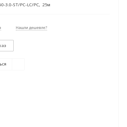
-3.0-ST/PC-LC/PC, 25м
з
Нашли дешевле?
каз
ься