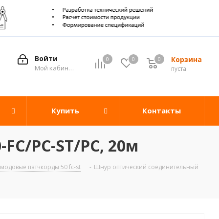
Войти
Корзина
0
0
0
0
Мой кабинет
пуста
Купить
Контакты
FC/PC-ST/PC, 20м
одовые патчкорды 50 fc-st
-
Шнур оптический соединительный