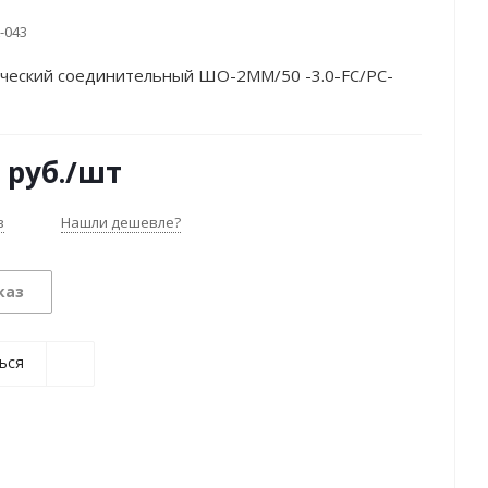
-043
ческий соединительный ШО-2MM/50 -3.0-FC/PC-
руб.
/шт
з
Нашли дешевле?
каз
ься