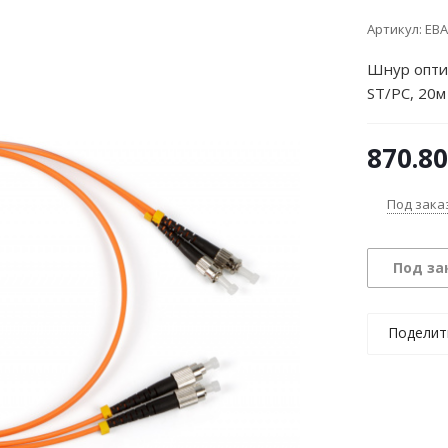
Артикул:
EBA
Шнур опти
ST/PC, 20м
870.80
Под зака
Под за
Поделит