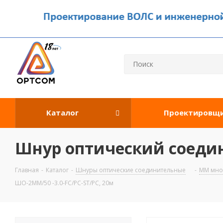
Каталог
Проектировщ
Шнур оптический соедин
Главная
-
Каталог
-
Шнуры оптические соединительные
-
MM мно
ШО-2MM/50 -3.0-FC/PC-ST/PC, 20м