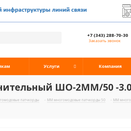
+7 (343) 288-70-30
Заказать звонок
икам
Услуги
Компания
ительный ШО-2MM/50 -3.0-
гомодовые патчкорды
-
ММ многомодовые патчкорды 50
-
ММ многом