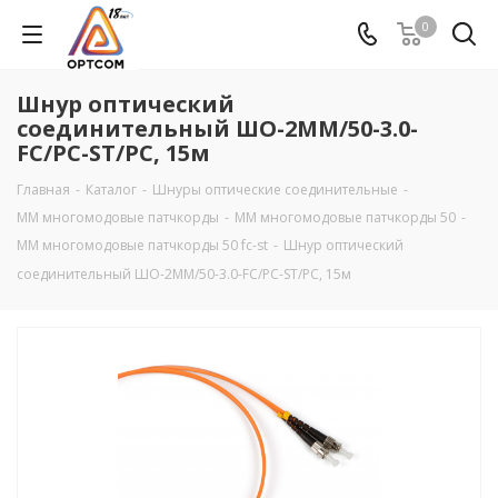
0
Шнур оптический
соединительный ШО-2MM/50-3.0-
FC/PC-ST/PC, 15м
Главная
-
Каталог
-
Шнуры оптические соединительные
-
MM многомодовые патчкорды
-
ММ многомодовые патчкорды 50
-
ММ многомодовые патчкорды 50 fc-st
-
Шнур оптический
соединительный ШО-2MM/50-3.0-FC/PC-ST/PC, 15м