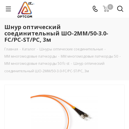
0
Шнур оптический
соединительный ШО-2MM/50-3.0-
FC/PC-ST/PC, 3м
Главная
-
Каталог
-
Шнуры оптические соединительные
-
MM многомодовые патчкорды
-
ММ многомодовые патчкорды 50
-
ММ многомодовые патчкорды 50 fc-st
-
Шнур оптический
соединительный ШО-2MM/50-3.0-FC/PC-ST/PC, 3м