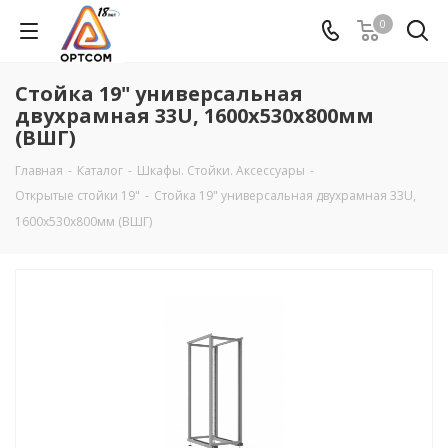
0
Стойка 19" универсальная
двухрамная 33U, 1600х530х800мм
(ВШГ)
Главная
-
Каталог
-
Шкафы. Стойки. Аксесcуары
-
Открытые стойки 19"
-
Стойка 19" универсальная двухрамная 33U,
1600х530х800мм (ВШГ)