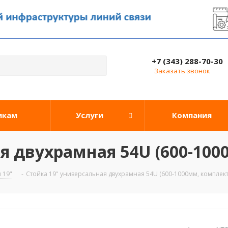
+7 (343) 288-70-30
Заказать звонок
икам
Услуги
Компания
я двухрамная 54U (600-100
 19"
-
Стойка 19" универсальная двухрамная 54U (600-1000мм, комплект