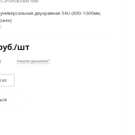
S-2POR54U/600-1000
 универсальная двухрамная 54U (600-1000мм,
ожек)
руб.
/шт
з
Нашли дешевле?
каз
ься