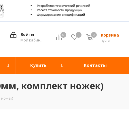
Войти
Корзина
0
0
0
0
Мой кабинет
пуста
Купить
Контакты
0мм, комплект ножек)
 ножек)