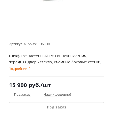
Артикул:
NTSS-W15U6060GS
Шкаф 19" настенный 15U 600х600х770мм,
передняя дверь стекло, съемные боковые стенки,
серый: RAL 7035 NTSS
Подробнее
15 900
руб.
/шт
Под заказ
Нашли дешевле?
Под заказ