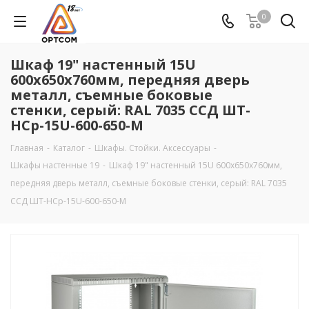
0
Шкаф 19" настенный 15U
600х650х760мм, передняя дверь
металл, съемные боковые
стенки, серый: RAL 7035 ССД ШТ-
НСр-15U-600-650-М
Главная
-
Каталог
-
Шкафы. Стойки. Аксесcуары
-
Шкафы настенные 19
-
Шкаф 19" настенный 15U 600х650х760мм,
передняя дверь металл, съемные боковые стенки, серый: RAL 7035
ССД ШТ-НСр-15U-600-650-М