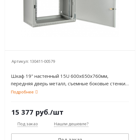
Артикул:
130411-00579
Шкаф 19" настенный 15U 600х650х760мм,
передняя дверь металл, съемные боковые стенки,
серый: RAL 7035 ССД ШТ-НСр-15U-600-650-М
Подробнее
15 377
руб.
/шт
Под заказ
Нашли дешевле?
Под заказ