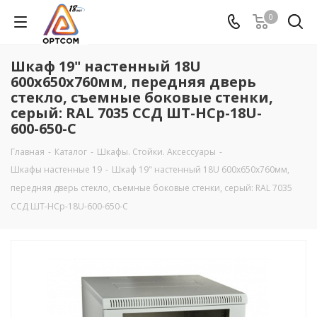
0
Шкаф 19" настенный 18U
600х650х760мм, передняя дверь
стекло, съемные боковые стенки,
серый: RAL 7035 ССД ШТ-НСр-18U-
600-650-С
Главная
-
Каталог
-
Шкафы. Стойки. Аксесcуары
-
Шкафы настенные 19
-
Шкаф 19" настенный 18U 600х650х760мм,
передняя дверь стекло, съемные боковые стенки, серый: RAL 7035
ССД ШТ-НСр-18U-600-650-С