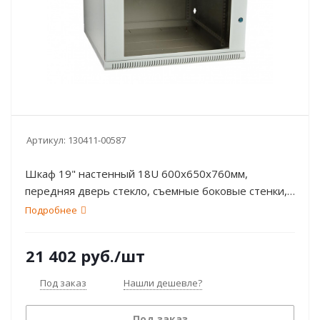
Артикул:
130411-00587
Шкаф 19" настенный 18U 600х650х760мм,
передняя дверь стекло, съемные боковые стенки,
серый: RAL 7035 ССД ШТ-НСр-18U-600-650-С
Подробнее
21 402
руб.
/шт
Под заказ
Нашли дешевле?
Под заказ