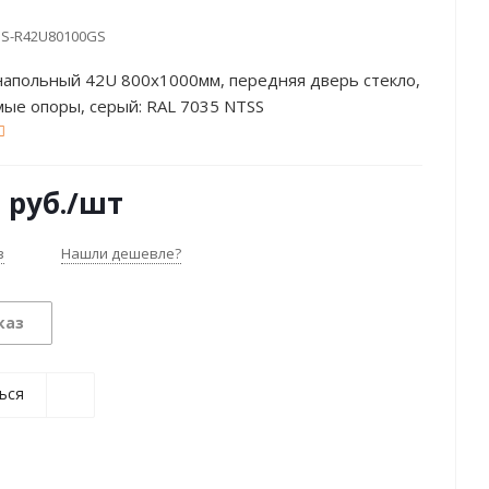
S-R42U80100GS
напольный 42U 800х1000мм, передняя дверь стекло,
ые опоры, серый: RAL 7035 NTSS
0
руб.
/шт
з
Нашли дешевле?
каз
ься