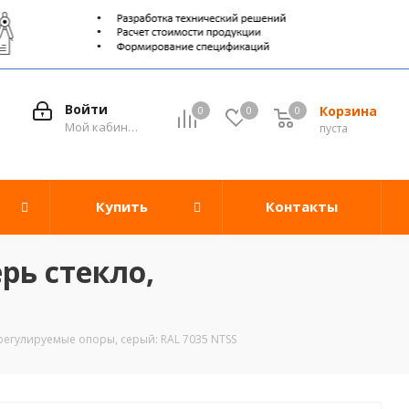
Войти
Корзина
0
0
0
0
Мой кабинет
пуста
Купить
Контакты
рь стекло,
регулируемые опоры, серый: RAL 7035 NTSS