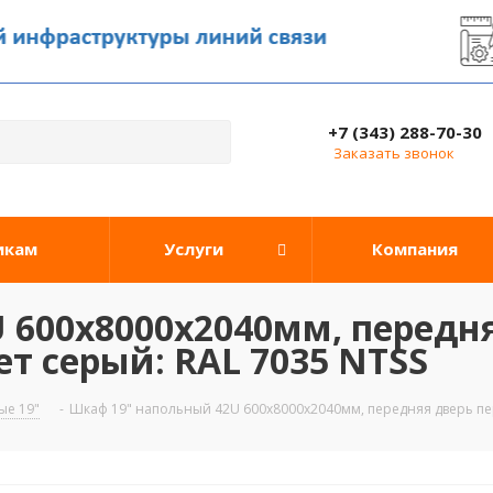
+7 (343) 288-70-30
Заказать звонок
икам
Услуги
Компания
 600х8000х2040мм, передня
т серый: RAL 7035 NTSS
е 19"
-
Шкаф 19" напольный 42U 600х8000х2040мм, передняя дверь пер