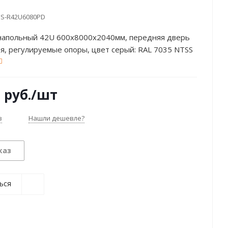
S-R42U6080PD
напольный 42U 600х8000х2040мм, передняя дверь
, регулируемые опоры, цвет серый: RAL 7035 NTSS
0
руб.
/шт
з
Нашли дешевле?
каз
ься