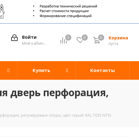
Войти
Корзина
0
0
0
0
Мой кабинет
пуста
Купить
Контакты
я дверь перфорация,
форация, регулируемые опоры, цвет серый: RAL 7035 NTSS