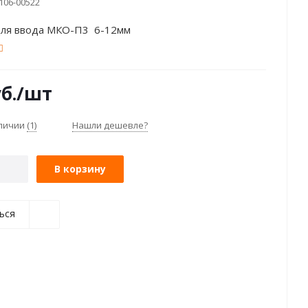
106-00522
для ввода МКО-П3 6-12мм
б.
/шт
аличии
(1)
Нашли дешевле?
В корзину
ься