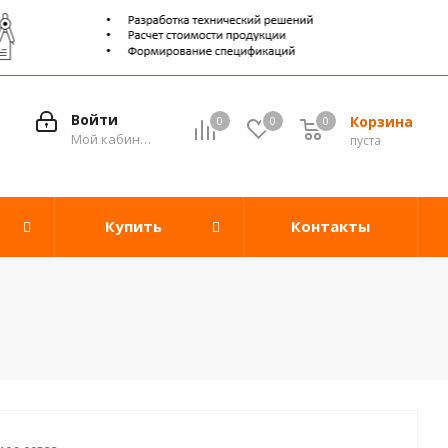
Войти
Корзина
0
0
0
0
Мой кабинет
пуста
Купить
Контакты