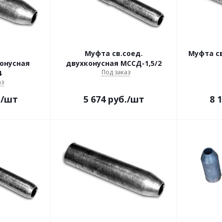
Муфта св.соед.
Муфта с
онусная
двухконусная МССД-1,5/2
Под заказ
4
аз
.
/шт
5 674
руб.
/шт
8 