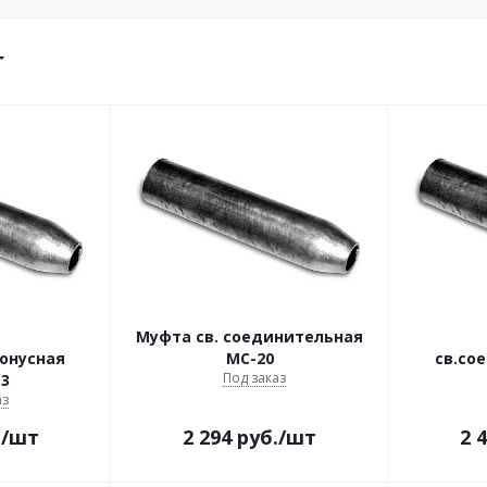
Муфта св. соединительная
онусная
МС-20
св.со
Под заказ
3
аз
.
/шт
2 294
руб.
/шт
2 