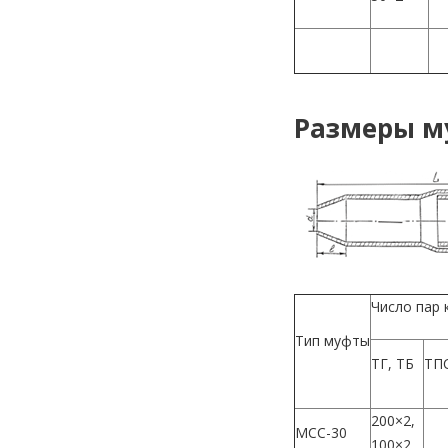
Размеры му
Число пар 
Тип муфты
ТГ, ТБ
ТП
200×2,
МCC-30
100×2,