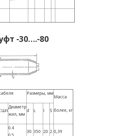
фт -30….-80
кабеля
Размеры, мм
Масса
Диаметр
более, кг
СШп
d
L
I
S
жил, мм
0.4
30
350
20
2
0,39
0.5