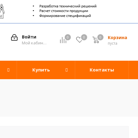
Войти
Корзина
0
0
0
0
Мой кабинет
пуста
Купить
Контакты