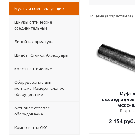
Муфты и комплектующие
По цене (возрастание)
Шнуры оптические
соединительные
Линейная арматура
Шкафы. Стойки. Аксесcуары
Кроссы оптические
Оборудование для
монтажа. Измерительное
Муфта
оборудование
св.соед.однок
МССО-0.
Активное сетевое
Под зак
оборудование
2 154
руб
Компоненты СКС