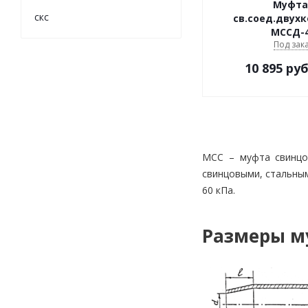
Муфта
скс
св.соед.двухк
МССД-
Под зак
10 895
руб
МСС – муфта свинцов
свинцовыми, стальным
60 кПа.
Размеры му