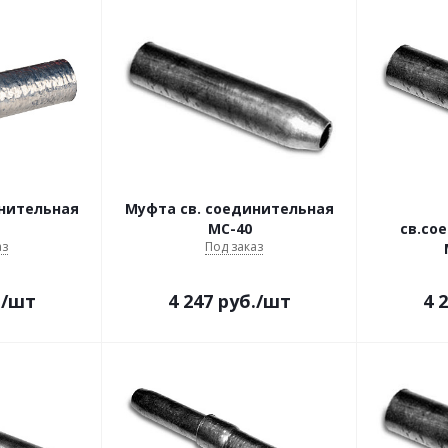
инительная
Муфта св. соединительная
МС-40
св.со
аз
Под заказ
.
/шт
4 247
руб.
/шт
4 