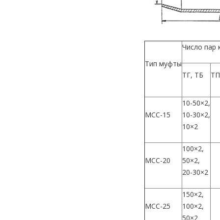
Число пар 
Тип муфты
ТГ, ТБ
Т
10-50×2,
МCC-15
10-30×2,
10×2
100×2,
МСС-20
50×2,
20-30×2
150×2,
МСС-25
100×2,
50×2