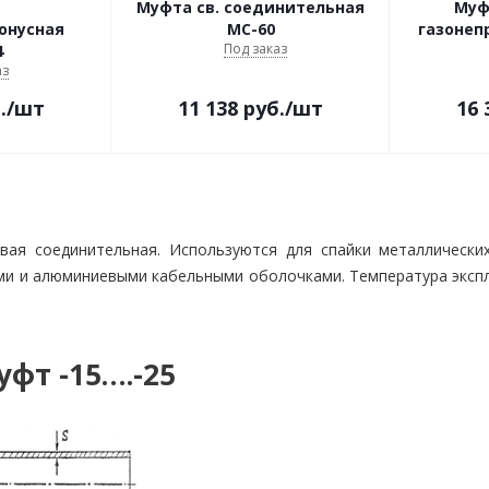
Муфта св. соединительная
Муф
онусная
МС-60
газонеп
Под заказ
4
аз
.
/шт
11 138
руб.
/шт
16 
ая соединительная. Используются для спайки металлически
и и алюминиевыми кабельными оболочками. Температура эксплу
фт -15….-25