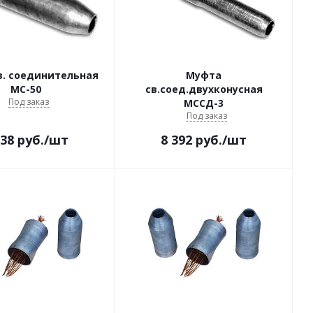
в. соединительная
Муфта
МС-50
св.соед.двухконусная
Под заказ
МССД-3
Под заказ
138
руб.
/шт
8 392
руб.
/шт