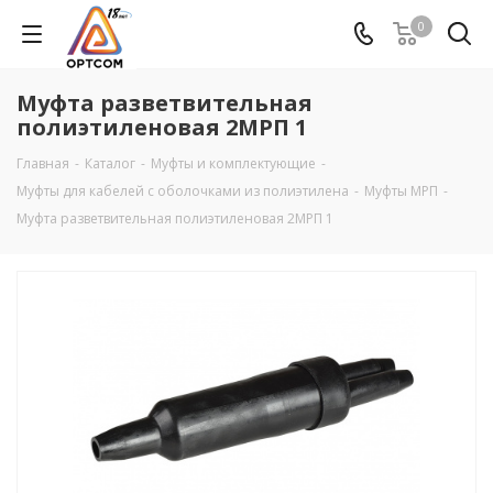
0
Муфта разветвительная
полиэтиленовая 2МРП 1
Главная
-
Каталог
-
Муфты и комплектующие
-
Муфты для кабелей с оболочками из полиэтилена
-
Муфты МРП
-
Муфта разветвительная полиэтиленовая 2МРП 1