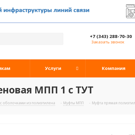
+7 (343) 288-70-30
Заказать звонок
икам
Услуги
Компания
новая МПП 1 с ТУТ
 с оболочками из полиэтилена
-
Муфты МПП
-
Муфта прямая полиэтил