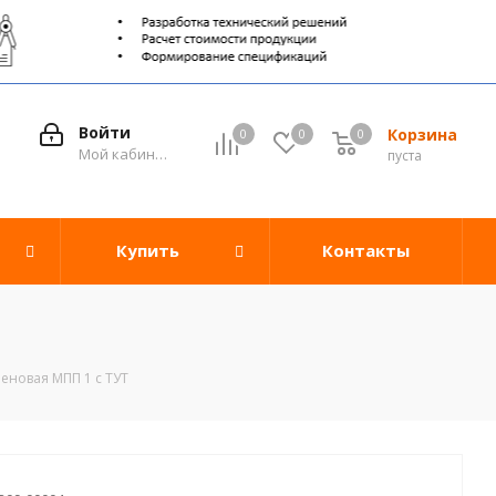
Войти
Корзина
0
0
0
0
Мой кабинет
пуста
Купить
Контакты
еновая МПП 1 с ТУТ