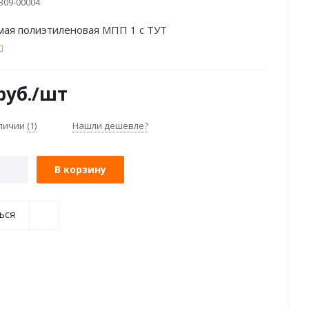
309-00004
мая полиэтиленовая МПП 1 с ТУТ
руб.
/шт
аличии
(1)
Нашли дешевле?
В корзину
ься