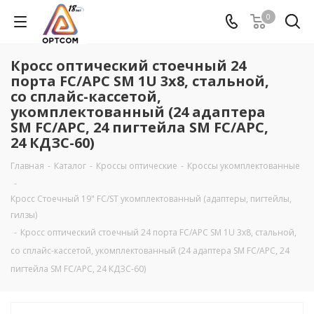
0
Кросс оптический стоечный 24
порта FC/APC SM 1U 3х8, стальной,
со сплайс-кассетой,
укомплектованный (24 адаптера
SM FC/APC, 24 пигтейла SM FC/APC,
24 КДЗС-60)
Главная
-
Каталог
-
Кроссы оптические
-
Кроссы укомплектованные
-
Кросс Стоечный 19" FC/ST укомплектованный (адаптеры, пигтейлы,
гилзы)
-
Кросс оптический стоечный 24 порта FC/APC SM 1U 3х8, стальной,
со сплайс-кассетой, укомплектованный (24 адаптера SM FC/APC, 24
пигтейла SM FC/APC, 24 КДЗС-60)