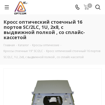
0
Кросс оптический стоечный 16
портов SC/2LC, 1U, 2х8, с
выдвижной полкой , со сплайс-
кассетой
Главная
-
Каталог
-
Кроссы оптические
-
Кроссы стоечные 19" SC/2LC
-
Кросс оптический стоечный 16 портов
SC/2LC, 1U, 2х8, с выдвижной полкой , со сплайс-кассетой