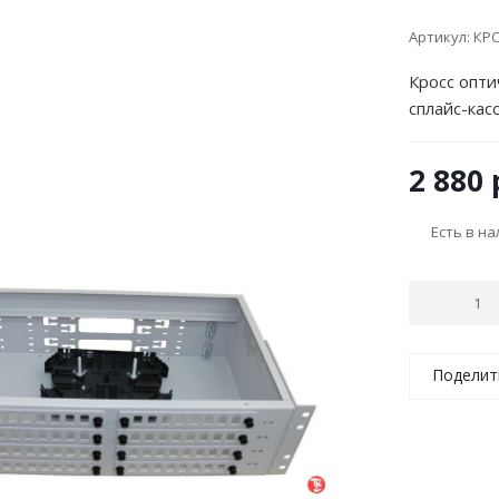
Артикул:
КРС
Кросс опти
сплайс-кас
2 880
Есть в н
Поделит