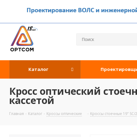
Каталог
Проектировщ
Кросс оптический стоечны
кассетой
Главная
-
Каталог
-
Кроссы оптические
-
Кроссы стоечные 19" SC/