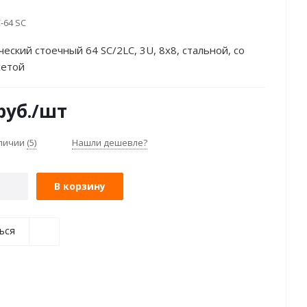
-64 SC
ческий стоечный 64 SC/2LC, 3U, 8х8, стальной, со
сетой
руб.
/шт
аличии
(5)
Нашли дешевле?
В корзину
ься