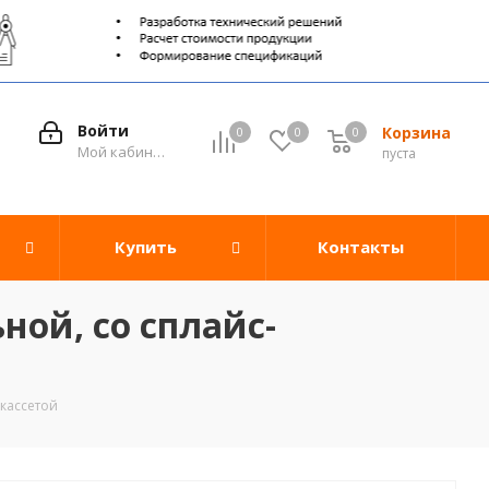
Войти
Корзина
0
0
0
0
Мой кабинет
пуста
Купить
Контакты
ной, со сплайс-
-кассетой