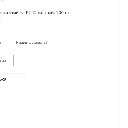
86
защитный на RJ-45 жёлтый, 100шт
з
Нашли дешевле?
каз
ься