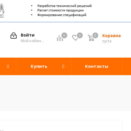
Войти
Корзина
0
0
0
0
Мой кабинет
пуста
Купить
Контакты