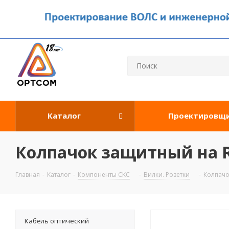
Каталог
Проектировщ
Колпачок защитный на R
Главная
-
Каталог
-
Компоненты СКС
-
Вилки. Розетки
-
Колпачо
Кабель оптический