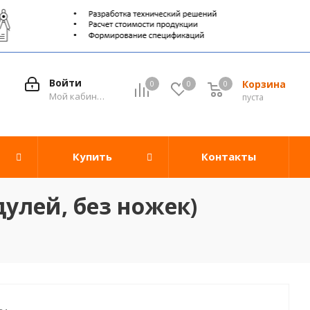
Войти
Корзина
0
0
0
0
Мой кабинет
пуста
Купить
Контакты
дулей, без ножек)