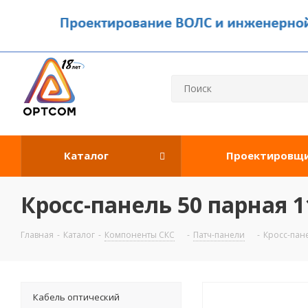
Каталог
Проектировщ
Кросс-панель 50 парная 1
Главная
-
Каталог
-
Компоненты СКС
-
Патч-панели
-
Кросс-пане
Кабель оптический