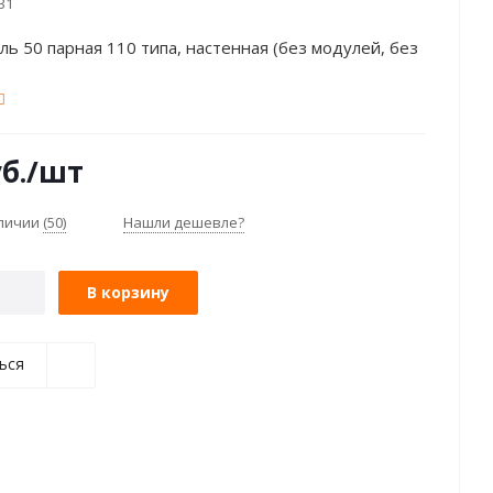
31
ль 50 парная 110 типа, настенная (без модулей, без
б.
/шт
аличии
(50)
Нашли дешевле?
В корзину
ься