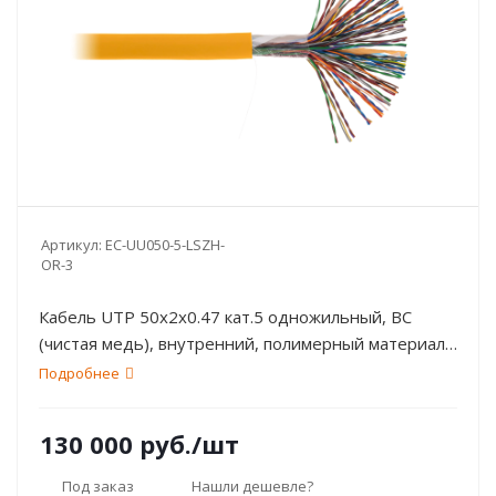
Артикул:
EC-UU050-5-LSZH-
OR-3
Кабель UTP 50х2х0.47 кат.5 одножильный, BC
(чистая медь), внутренний, полимерный материал,
LSZH, оранжевый, 305м NETLAN
Подробнее
130 000
руб.
/шт
Под заказ
Нашли дешевле?