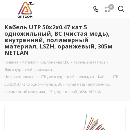
0
Кабель UTP 50х2х0.47 кат.5
одножильный, BC (чистая медь),
внутренний, полимерный
материал, LSZH, оранжевый, 305м
NETLAN
Главная
-
Каталог
-
Компоненты СКС
-
Кабель витая пара
-
Для внутренней прокладки
-
Неэкранированная UTP для внутренней прокладки
-
Кабель UTP
50х2х0.47 кат.5 одножильный, BC (чистая медь), внутренний,
полимерный материал, LSZH, оранжевый, 305м NETLAN