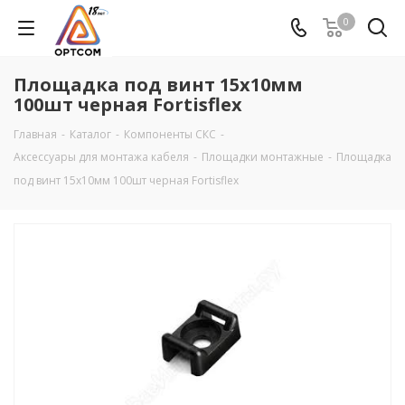
0
Площадка под винт 15х10мм
100шт черная Fortisflex
Главная
-
Каталог
-
Компоненты СКС
-
Аксеcсуары для монтажа кабеля
-
Площадки монтажные
-
Площадка
под винт 15х10мм 100шт черная Fortisflex