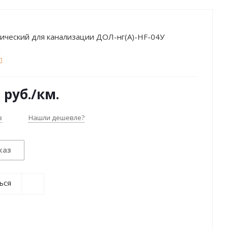
ический для канализации ДОЛ-нг(А)-HF-04У
Н
6
руб.
/км.
з
Нашли дешевле?
каз
ься