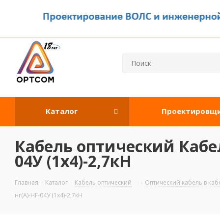
Каталог
Проектировщ
Кабель оптический Кабе
04У (1х4)-2,7кН
Главная
-
Каталог
-
Кабель оптический
-
Оптический кабель в ка
нг(А)-HF-04У (1х4)-2,7кН