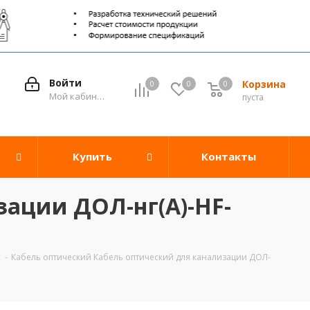
Войти
Корзина
0
0
0
0
Мой кабинет
пуста
Купить
Контакты
зации ДОЛ-нг(А)-HF-
-
Кабель оптический Кабель оптический для канализации ДОЛ-