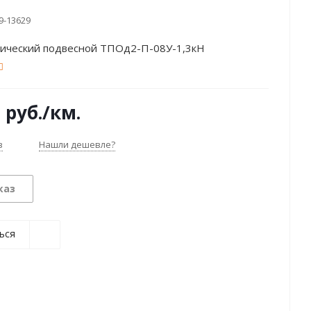
9-13629
тический подвесной ТПОд2-П-08У-1,3кН
3
руб.
/км.
з
Нашли дешевле?
каз
ься