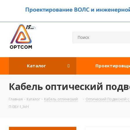
Каталог
Проектировщ
Кабель оптический подв
Главная
-
Каталог
-
Кабель оптический
-
Оптический Подвесной с
П-08У-1,3кН