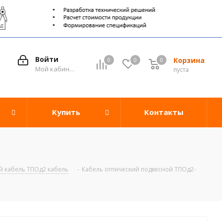
Войти
Корзина
0
0
0
0
Мой кабинет
пуста
Купить
Контакты
й кабель ТПОд2 кабель
-
Кабель оптический подвесной ТПОд2-