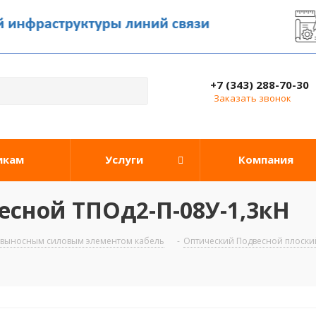
+7 (343) 288-70-30
Заказать звонок
икам
Услуги
Компания
есной ТПОд2-П-08У-1,3кН
 выносным силовым элементом кабель
-
Оптический Подвесной плоски