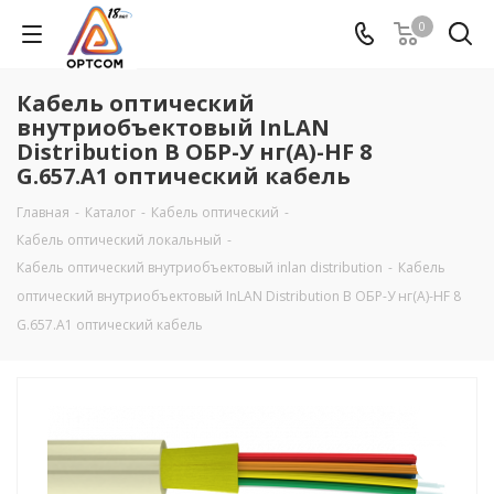
0
Кабель оптический
внутриобъектовый InLAN
Distribution B ОБР-У нг(А)-HF 8
G.657.A1 оптический кабель
Главная
-
Каталог
-
Кабель оптический
-
Кабель оптический локальный
-
Кабель оптический внутриобъектовый inlan distribution
-
Кабель
оптический внутриобъектовый InLAN Distribution B ОБР-У нг(А)-HF 8
G.657.A1 оптический кабель