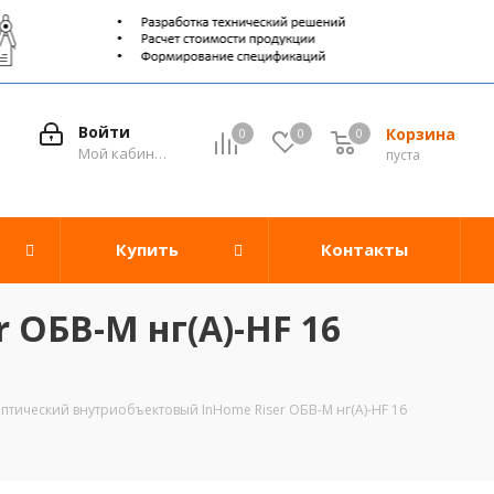
Войти
Корзина
0
0
0
0
Мой кабинет
пуста
Купить
Контакты
 ОБВ-М нг(A)-HF 16
птический внутриобъектовый InHome Riser ОБВ-М нг(A)-HF 16