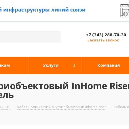
+7 (343) 288-70-30
Заказать звонок
икам
Услуги
Компания
иобъектовый InHome Riser
ель
льный
-
Кабель оптический внутриобъектовый inhome riser
-
Кабель о