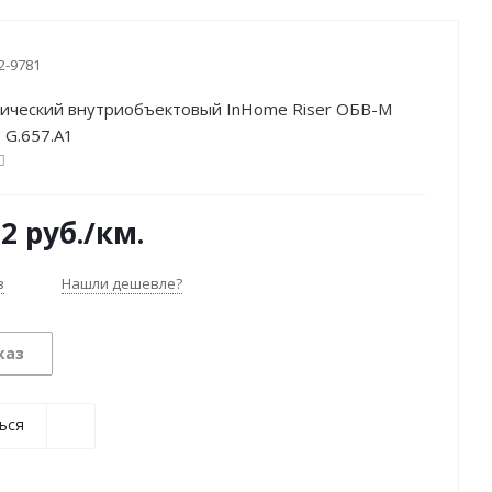
2-9781
тический внутриобъектовый InHome Riser ОБВ-М
6 G.657.A1
02
руб.
/км.
з
Нашли дешевле?
каз
ься