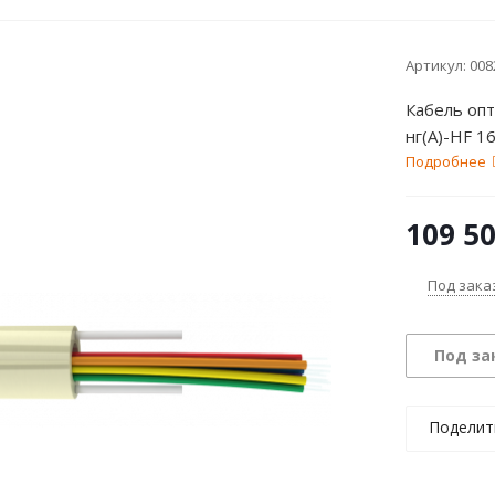
Артикул:
008
Кабель оп
нг(A)-HF 1
Подробнее
109 5
Под зака
Под за
Поделит