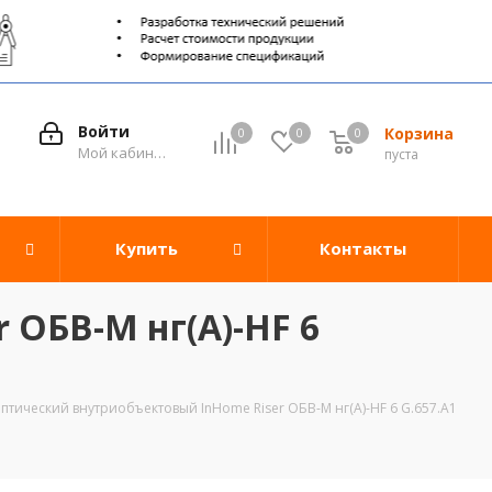
Войти
Корзина
0
0
0
0
Мой кабинет
пуста
Купить
Контакты
 ОБВ-М нг(A)-HF 6
птический внутриобъектовый InHome Riser ОБВ-М нг(A)-HF 6 G.657.A1