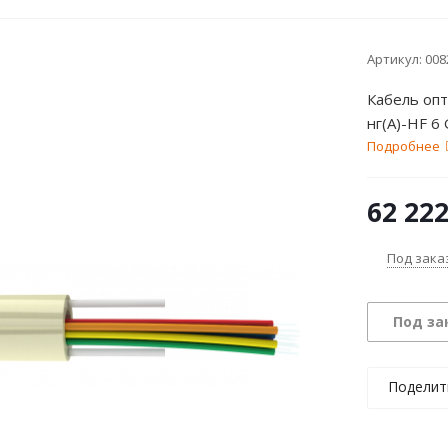
Артикул:
008
Кабель оп
нг(A)-HF 6 
Подробнее
62 22
Под зака
Под за
Поделит