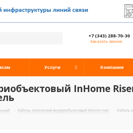
+7 (343) 288-70-30
Заказать звонок
икам
Услуги
Компания
иобъектовый InHome Riser
ель
льный
-
Кабель оптический внутриобъектовый inhome riser
-
Кабель о