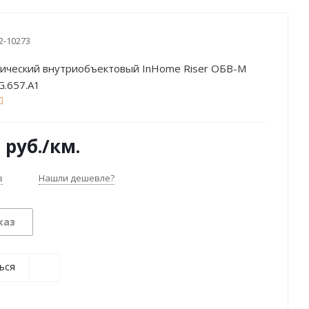
2-10273
тический внутриобъектовый InHome Riser ОБВ-М
G.657.A1
2
руб.
/км.
з
Нашли дешевле?
каз
ься