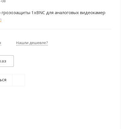
-08
о грозозащиты 1хBNC для аналоговых видеокамер
з
Нашли дешевле?
каз
ься