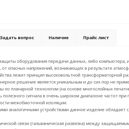
Задать вопрос
Наличие
Прайс лист
защиты оборудования передачи данных, либо компьютера, и
 от опасных напряжений, возникающих в результате атмосф
ойства лежит принцип высоковольтной трансформаторной р
нерное решение является уникальным и до сих пор не прим
ы по планарной технологии (на основе многослойных печатны
ь полезного сигнала в очень широком диапазоне частот при
ности межобмоточной изоляции.
гими аналогичными устройствами данное изделие обладает
ческой связи (гальваническая развязка) между защищаемы