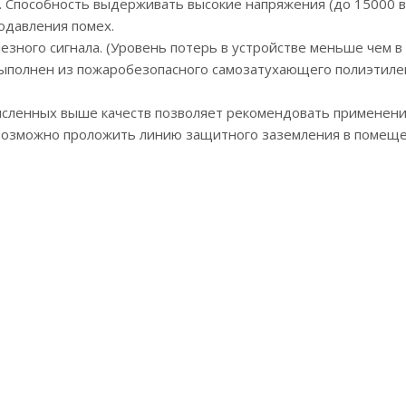
Способность выдерживать высокие напряжения (до 15000 вол
давления помех.
ного сигнала. (Уровень потерь в устройстве меньше чем в к
олнен из пожаробезопасного самозатухающего полиэтиле
исленных выше качеств позволяет рекомендовать применени
евозможно проложить линию защитного заземления в помещен