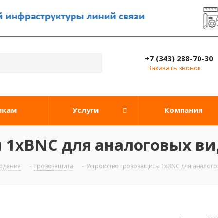
+7 (343) 288-70-30
Заказать звонок
икам
Услуги
Компания
 1хBNC для аналоговых в
юдение
-
Грозозащита
-
Устройство грозозащиты 1хBNC для аналог