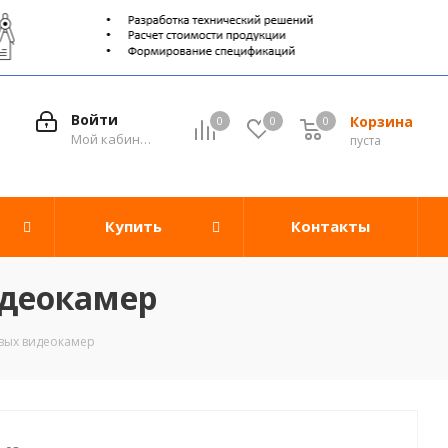
Войти
Корзина
0
0
0
0
Мой кабинет
пуста
Купить
Контакты
идеокамер
овых видеокамер