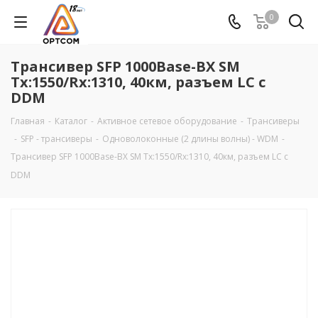
0
Трансивер SFP 1000Base-BX SM
Tx:1550/Rx:1310, 40км, разъем LC c
DDM
Главная
-
Каталог
-
Активное сетевое оборудование
-
Трансиверы
-
SFP - трансиверы
-
Одноволоконные (2 длины волны) - WDM
-
Трансивер SFP 1000Base-BX SM Tx:1550/Rx:1310, 40км, разъем LC c
DDM