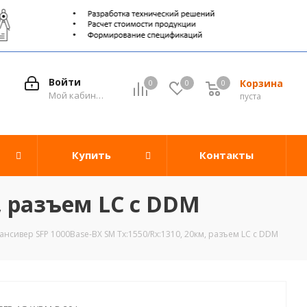
Войти
Корзина
0
0
0
0
Мой кабинет
пуста
Купить
Контакты
, разъем LC c DDM
ансивер SFP 1000Base-BX SM Tx:1550/Rx:1310, 20км, разъем LC c DDM