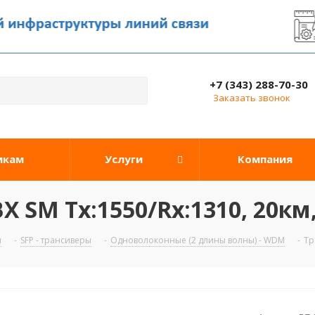
+7 (343) 288-70-30
Заказать звонок
икам
Услуги
Компания
X SM Tx:1550/Rx:1310, 20км
ы
-
SFP - трансиверы
-
Одноволоконные (2 длины волны) - WDM
-
Тр