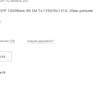
SFP-1G-WDM-B-20-L
SFP 1000Base-BX SM Tx:1550/Rx:1310, 20км, разъем
аличии
(10)
Нашли дешевле?
каз
ься