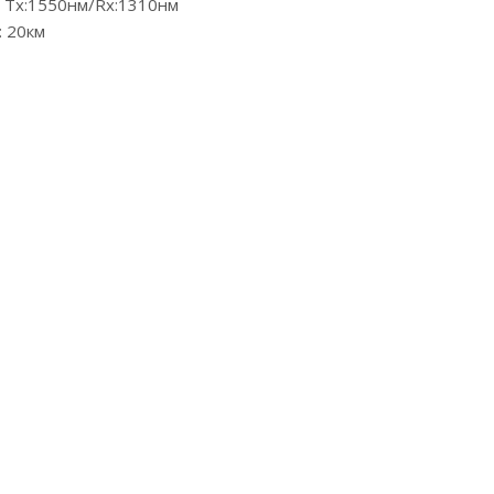
 Tx:1550нм/Rx:1310нм
: 20км