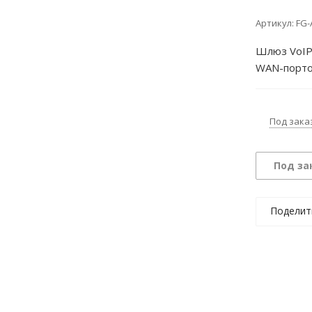
Артикул:
FG-
Шлюз VoIP 
WAN-порто
Под зака
Под за
Поделит