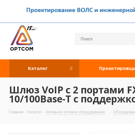
Каталог
Проектировщ
Шлюз VoIP c 2 портами F
10/100Base-T с поддержк
Главная
-
Каталог
-
Активное сетевое оборудование
-
Оборудован