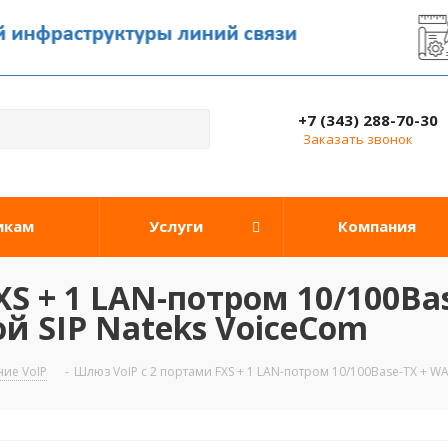
+7 (343) 288-70-30
Заказать звонок
икам
Услуги
Компания
XS + 1 LAN-потром 10/100B
ой SIP Nateks VoiceCom
ие VoIP
-
Шлюз VoIP c 2 портами FXS + 1 LAN-потром 10/100Base-TX + W