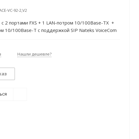
ACE-VC-92-2,V2
c 2 портами FXS + 1 LAN-потром 10/100Base-TX +
м 10/100Base-T с поддержкой SIP Nateks VoiceCom
з
Нашли дешевле?
каз
ься