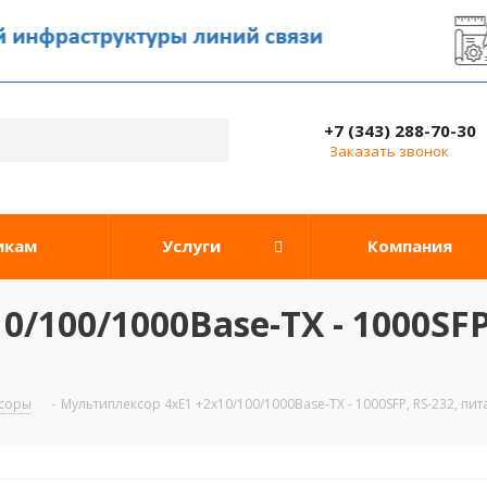
+7 (343) 288-70-30
Заказать звонок
икам
Услуги
Компания
/100/1000Base-TX - 1000SFP
ксоры
-
Мультиплексор 4хE1 +2х10/100/1000Base-TX - 1000SFP, RS-232, пита