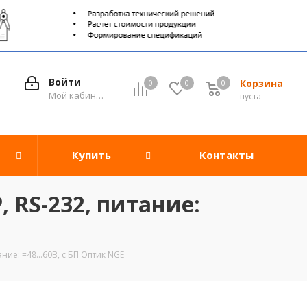
Войти
Корзина
0
0
0
0
Мой кабинет
пуста
Купить
Контакты
, RS-232, питание:
ние: =48...60В, с БП Оптик NGE