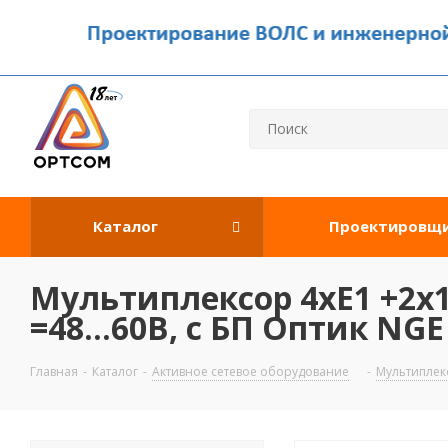
Каталог
Проектировщ
Мультиплексор 4хE1 +2х10
=48...60В, с БП Оптик NGE
Главная
-
Каталог
-
Активное сетевое оборудование
-
Мультипле