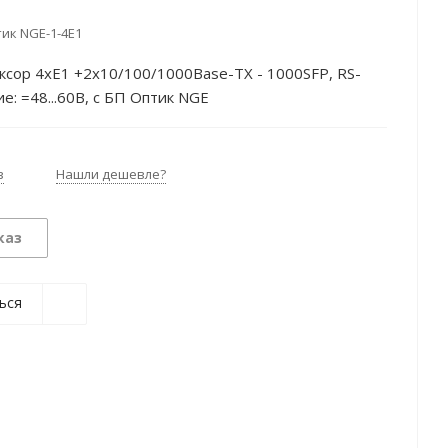
ик NGE-1-4E1
сор 4хE1 +2х10/100/1000Base-TX - 1000SFP, RS-
ие: =48...60В, с БП Оптик NGE
з
Нашли дешевле?
каз
ься