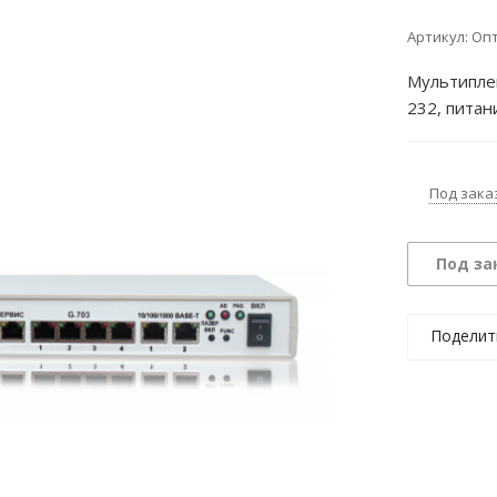
Артикул:
Опт
Мультиплек
232, питан
Под зака
Под за
Поделит