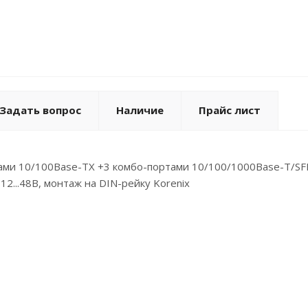
Задать вопрос
Наличие
Прайс лист
тами 10/100Base-TX +3 комбо-портами 10/100/1000Base-T/SF
=12...48В, монтаж на DIN-рейку Korenix