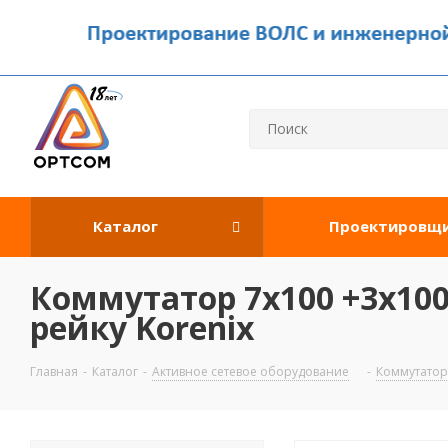
Каталог
Проектировщ
Коммутатор 7х100 +3х1000T
рейку Korenix
Главная
-
Каталог
-
Активное сетевое оборудование
-
Коммутато