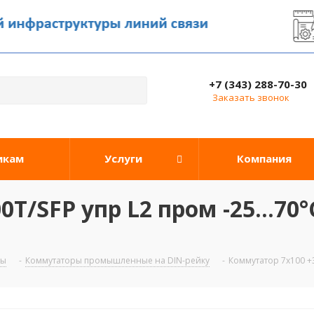
+7 (343) 288-70-30
Заказать звонок
икам
Услуги
Компания
/SFP упр L2 пром -25...70°C
ры
-
Коммутаторы промышленные на DIN-рейку
-
Коммутатор 7х100 +3х