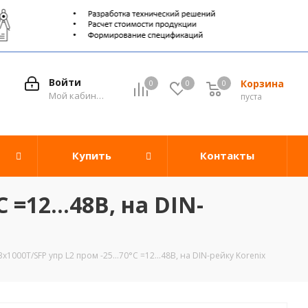
Войти
Корзина
0
0
0
0
Мой кабинет
пуста
Купить
Контакты
 =12...48В, на DIN-
1000T/SFP упр L2 пром -25...70°C =12...48В, на DIN-рейку Korenix