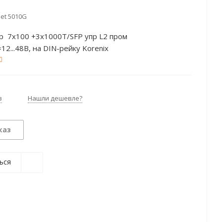
Net 5010G
р 7х100 +3х1000T/SFP упр L2 пром
=12...48В, на DIN-рейку Korenix
з
Нашли дешевле?
каз
ься