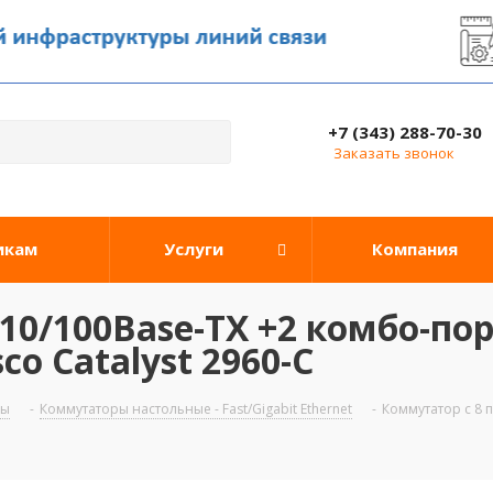
+7 (343) 288-70-30
Заказать звонок
икам
Услуги
Компания
10/100Base-TX +2 комбо-пор
co Catalyst 2960-C
ры
-
Коммутаторы настольные - Fast/Gigabit Ethernet
-
Коммутатор c 8 