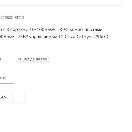
C2960C-8TC-S
 c 8 портами 10/100Base-TX +2 комбо-портами
0Base-T/SFP управляемый L2 Cisco Catalyst 2960-C
з
Нашли дешевле?
каз
ься