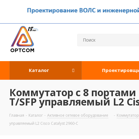
Каталог
Проектировщ
Коммутатор c 8 портами 
T/SFP управляемый L2 Cis
Главная
-
Каталог
-
Активное сетевое оборудование
-
Коммутато
управляемый L2 Cisco Catalyst 2960-C