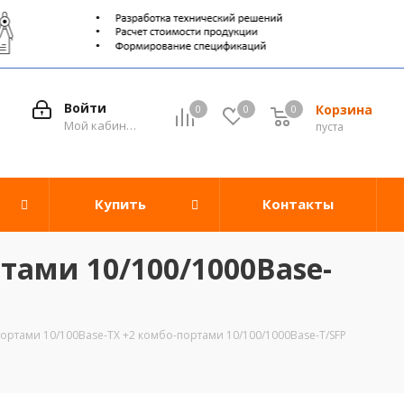
Войти
Корзина
0
0
0
0
Мой кабинет
пуста
Купить
Контакты
тами 10/100/1000Base-
портами 10/100Base-TX +2 комбо-портами 10/100/1000Base-T/SFP