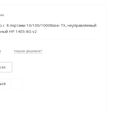
94A
р c 8 портами 10/100/1000Base-TX, неуправляемый
ьный HP 1405-8G v2
з
Нашли дешевле?
каз
ься