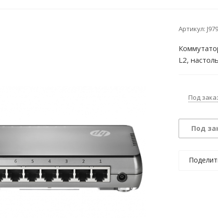
Артикул:
J97
Коммутато
L2, настол
Под зака
Под за
Поделит