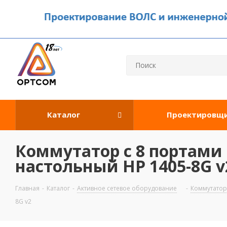
Каталог
Проектировщ
Коммутатор c 8 портами 
настольный HP 1405-8G v
Главная
-
Каталог
-
Активное сетевое оборудование
-
Коммутато
8G v2