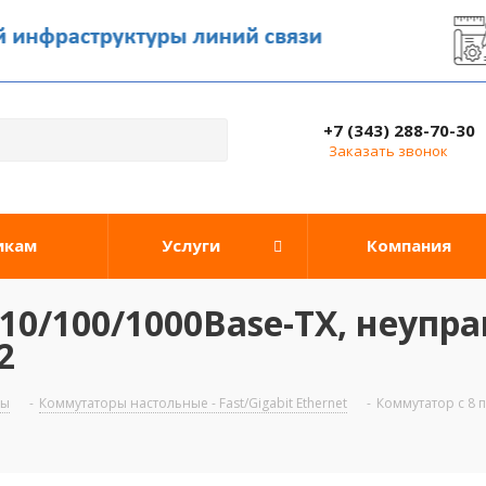
+7 (343) 288-70-30
Заказать звонок
икам
Услуги
Компания
10/100/1000Base-TX, неупр
2
ры
-
Коммутаторы настольные - Fast/Gigabit Ethernet
-
Коммутатор c 8 