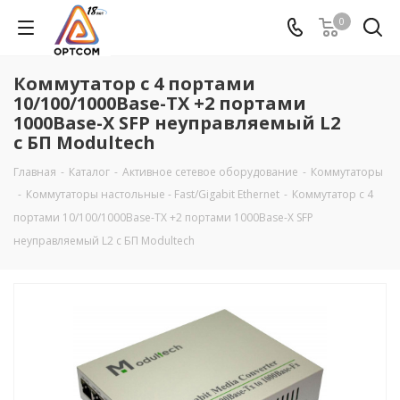
0
Коммутатор c 4 портами
10/100/1000Base-TX +2 портами
1000Base-X SFP неуправляемый L2
с БП Modultech
Главная
-
Каталог
-
Активное сетевое оборудование
-
Коммутаторы
-
Коммутаторы настольные - Fast/Gigabit Ethernet
-
Коммутатор c 4
портами 10/100/1000Base-TX +2 портами 1000Base-X SFP
неуправляемый L2 с БП Modultech