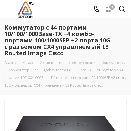
0
Коммутатор c 44 портами
10/100/1000Base-TX +4 комбо-
портами 100/1000SFP +2 порта 10G
c разъемом CX4 управляемый L3
Routed Image Cisco
Главная
-
Каталог
-
Активное сетевое оборудование
-
Коммутаторы
-
Коммутаторы 19" - Gigabit Ethernet (1000Base-T)
-
Коммутатор c 44
портами 10/100/1000Base-TX +4 комбо-портами 100/1000SFP +2 порта
10G c разъемом CX4 управляемый L3 Routed Image Cisco