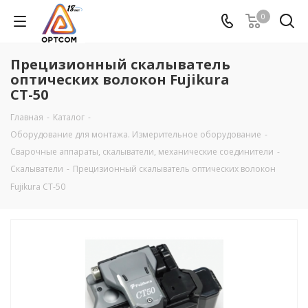
0
Прецизионный cкалыватель
оптических волокон Fujikura
СТ-50
Главная
-
Каталог
-
Оборудование для монтажа. Измерительное оборудование
-
Сварочные аппараты, скалыватели, механические соединители
-
Скалыватели
-
Прецизионный cкалыватель оптических волокон
Fujikura СТ-50