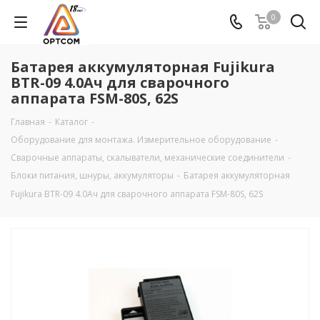
0
Батарея аккумуляторная Fujikura
BTR-09 4.0Ач для сварочного
аппарата FSM-80S, 62S
Главная
-
Каталог
-
Оборудование для монтажа. Измерительное оборудование
-
Сварочные аппараты, скалыватели, механические соединители
-
Блоки питания, шнуры, аккумуляторы
-
Батарея аккумуляторная
Fujikura BTR-09 4.0Ач для сварочного аппарата FSM-80S, 62S